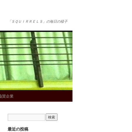
「ＳＱＵＩＲＲＥＬＳ」の毎日の様子
協賛企業
最近の投稿