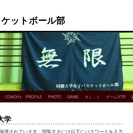
スケットボール部
COACH’s PROFILE
PHOTO
GAME
ＮＬ－１
ゲームVTR
園大学
保護されています。閲覧するには以下にパスワードを入力