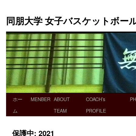
同朋大学 女子バスケットボー
ホー
MENBER
ABOUT
COACH’s
P
ム
TEAM
PROFILE
保護中: 2021