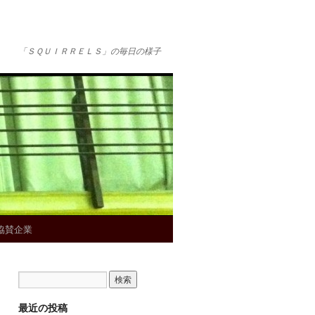
「ＳＱＵＩＲＲＥＬＳ」の毎日の様子
協賛企業
最近の投稿