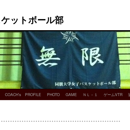
スケットボール部
COACH’s PROFILE
PHOTO
GAME
ＮＬ－１
ゲームVTR