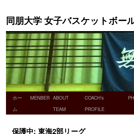
同朋大学 女子バスケットボー
ホー
MENBER
ABOUT
COACH’s
P
ム
TEAM
PROFILE
保護中: 東海2部リーグ