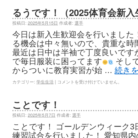
るうです！（2025体育会新
投稿日:
2025年5月15日
作成者:
選手
今日は新入生歓迎会を行いました
る機会は中々無いので、貴重な時
最近は日中は半袖で丁度良いです
で毎日服装に困ってます
そし
からついに教育実習が始 …
続き
カテゴリー:
学生生活
|
コメントを受け付けていません。
ことです！
投稿日:
2025年5月7日
作成者:
選手
ことです！ ゴールデンウィーク3
練習試合を行いました！ 愛知県