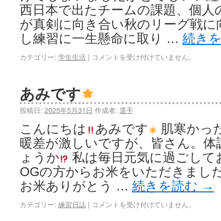
西日本で出たチームの課題、個人
が真剣に向き合い秋のリーグ戦に
し練習に一生懸命に取り …
続き
カテゴリー:
学生生活
|
コメントを受け付けていません。
あみです
投稿日:
2025年5月31日
作成者:
選手
こんにちは
あみです
肌寒かっ
暖差が激しいですが、皆さん。体
ょうか
私は毎日元気に過ごして
OGの方からお米をいただきまし
お米ありがとう …
続きを読む
→
カテゴリー:
練習日誌
|
コメントを受け付けていません。