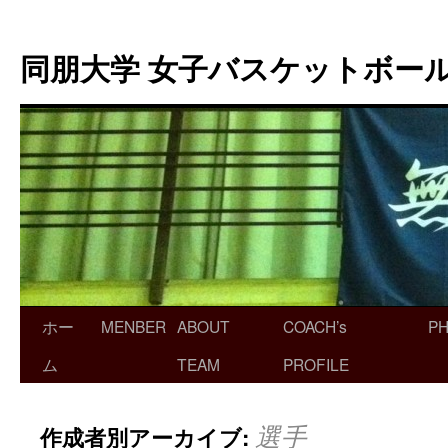
同朋大学 女子バスケットボー
ホー
MENBER
ABOUT
COACH’s
P
ム
TEAM
PROFILE
作成者別アーカイブ:
選手